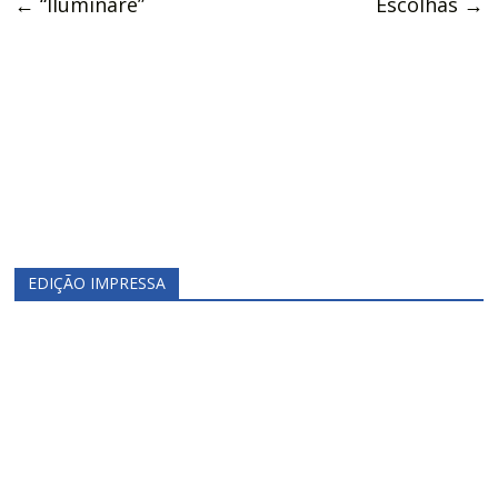
←
“Iluminare”
Escolhas
→
EDIÇÃO IMPRESSA