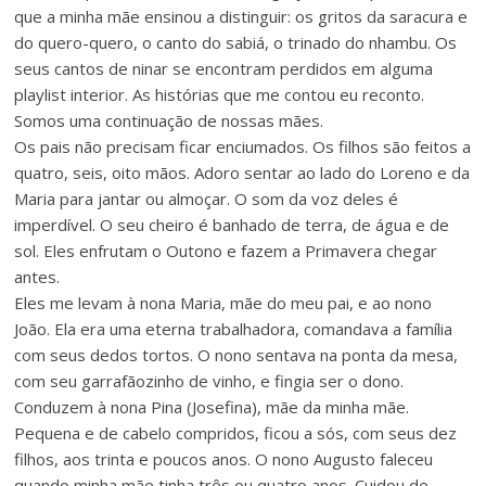
que a minha mãe ensinou a distinguir: os gritos da saracura e
do quero-quero, o canto do sabiá, o trinado do nhambu. Os
seus cantos de ninar se encontram perdidos em alguma
playlist interior. As histórias que me contou eu reconto.
Somos uma continuação de nossas mães.
Os pais não precisam ficar enciumados. Os filhos são feitos a
quatro, seis, oito mãos. Adoro sentar ao lado do Loreno e da
Maria para jantar ou almoçar. O som da voz deles é
imperdível. O seu cheiro é banhado de terra, de água e de
sol. Eles enfrutam o Outono e fazem a Primavera chegar
antes.
Eles me levam à nona Maria, mãe do meu pai, e ao nono
João. Ela era uma eterna trabalhadora, comandava a família
com seus dedos tortos. O nono sentava na ponta da mesa,
com seu garrafãozinho de vinho, e fingia ser o dono.
Conduzem à nona Pina (Josefina), mãe da minha mãe.
Pequena e de cabelo compridos, ficou a sós, com seus dez
filhos, aos trinta e poucos anos. O nono Augusto faleceu
quando minha mãe tinha três ou quatro anos. Cuidou de