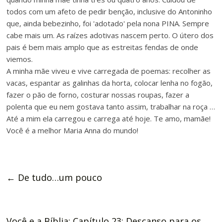
todos com um afeto de pedir benção, inclusive do Antoninho
que, ainda bebezinho, foi 'adotado' pela nona PINA. Sempre
cabe mais um. As raízes adotivas nascem perto. O útero dos
pais é bem mais amplo que as estreitas fendas de onde
viemos.
A minha mãe viveu e vive carregada de poemas: recolher as
vacas, espantar as galinhas da horta, colocar lenha no fogão,
fazer o pão de forno, costurar nossas roupas, fazer a
polenta que eu nem gostava tanto assim, trabalhar na roça …
Até a mim ela carregou e carrega até hoje. Te amo, mamãe!
Você é a melhor Maria Anna do mundo!
←
De tudo…um pouco
Você e a Bíblia: Capítulo 23: Descanso para os