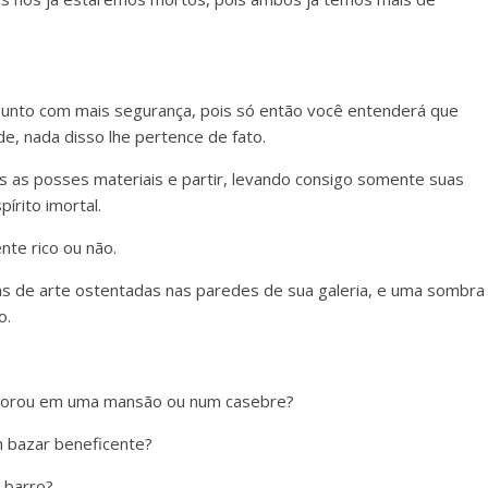
sunto com mais segurança, pois só então você entenderá que
e, nada disso lhe pertence de fato.
s as posses materiais e partir, levando consigo somente suas
írito imortal.
nte rico ou não.
s de arte ostentadas nas paredes de sua galeria, e uma sombra
o.
ê morou em uma mansão ou num casebre?
m bazar beneficente?
 barro?