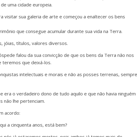
 de uma cidade europeia.
ra visitar sua galeria de arte e começou a enaltecer os bens
rimônio que consegue acumular durante sua vida na Terra.
 jóias, títulos, valores diversos.
óspede falou da sua convicção de que os bens da Terra não nos
e teremos que deixá-los.
nquistas intelectuais e morais e não as posses terrenas, sempr
ue era o verdadeiro dono de tudo aquilo e que não havia ninguém
 não lhe pertenciam.
um acordo:
aqui a cinquenta anos, está bem?
nos nós já estaremos mortos, pois ambos já temos mais de