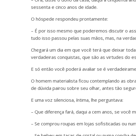
sessenta e cinco anos de idade.
O hóspede respondeu prontamente:
– É por isso mesmo que poderemos discutir o as
tudo isso passou pelas suas mãos, mas, na verdad
Chegará um dia em que você terá que deixar toda
verdadeiras conquistas, que são as virtudes do esp
E só então você poderá avaliar se é verdadeirame
O homem materialista ficou contemplando as obra
de dúvida pairou sobre seu olhar, antes tão segur
E uma voz silenciosa, íntima, lhe perguntava:
– Que diferença fará, daqui a cem anos, se voc
– Se comprou roupas em lojas sofisticadas ou nu
– Se bebeu em taças de cristal ou numa concha de