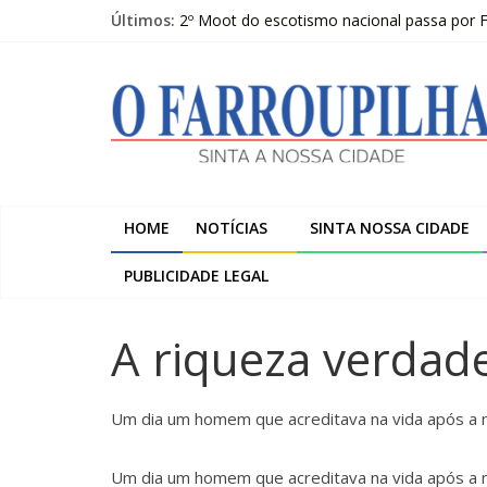
Pular
Últimos:
2º Moot do escotismo nacional passa por F
para
Torneio de Xadrez realizado no Centro de
o
O
Sicredi Serrana promove formação para pro
conteúdo
Farroupilha recebe o 5º Festival de Inverno
Projeto do Moinhos de Vento ultrapassa 9
Farroupilha
Sinta
a
HOME
NOTÍCIAS
SINTA NOSSA CIDADE
Nossa
Cidade
PUBLICIDADE LEGAL
A riqueza verdade
Um dia um homem que acreditava na vida após a mo
Um dia um homem que acreditava na vida após a m