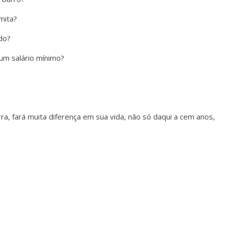
mita?
do?
 um salário mínimo?
a, fará muita diferença em sua vida, não só daqui a cem anos,