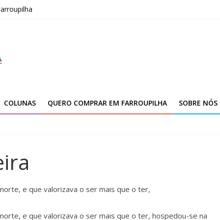
arroupilha
 Compras foi um sucesso
fissionais de Apaes
 da Escola Pública de Música
00 atendimentos a vítimas da enchente de 2024
COLUNAS
QUERO COMPRAR EM FARROUPILHA
SOBRE NÓS
ira
rte, e que valorizava o ser mais que o ter,
orte, e que valorizava o ser mais que o ter, hospedou-se na