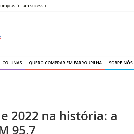
 Compras foi um sucesso
fissionais de Apaes
 da Escola Pública de Música
00 atendimentos a vítimas da enchente de 2024
arroupilha
COLUNAS
QUERO COMPRAR EM FARROUPILHA
SOBRE NÓS
e 2022 na história: a
M 95,7