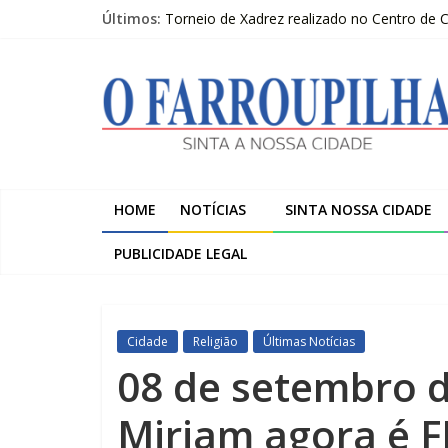
Pular
Últimos:
Torneio de Xadrez realizado no Centro de
para
Sicredi Serrana promove formação para pro
o
O
Farroupilha recebe o 5º Festival de Inverno
conteúdo
Projeto do Moinhos de Vento ultrapassa 9
2º Moot do escotismo nacional passa por F
Farroupilha
Sinta
a
HOME
NOTÍCIAS
SINTA NOSSA CIDADE
Nossa
Cidade
PUBLICIDADE LEGAL
Cidade
Religião
Últimas Notícias
08 de setembro d
Miriam agora é F