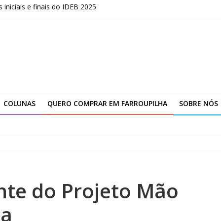
niciais e finais do IDEB 2025
opõe uma nova visão sobre liderança
marca novo ciclo de expansão da Yanmar
ção da unidade de Farroupilha
COLUNAS
QUERO COMPRAR EM FARROUPILHA
SOBRE NÓS
nte do Projeto Mão
ha