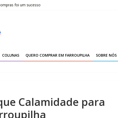
 Compras foi um sucesso
fissionais de Apaes
 da Escola Pública de Música
00 atendimentos a vítimas da enchente de 2024
arroupilha
COLUNAS
QUERO COMPRAR EM FARROUPILHA
SOBRE NÓS
aque Calamidade para
rroupilha