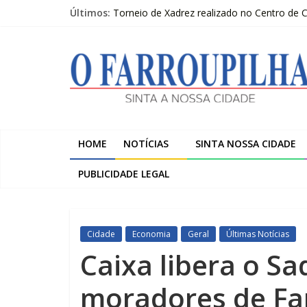
Pular
Últimos:
Torneio de Xadrez realizado no Centro de
para
Sicredi Serrana promove formação para pro
o
O
Farroupilha recebe o 5º Festival de Inverno
conteúdo
Projeto do Moinhos de Vento ultrapassa 9
2º Moot do escotismo nacional passa por F
Farroupilha
Sinta
a
HOME
NOTÍCIAS
SINTA NOSSA CIDADE
Nossa
Cidade
PUBLICIDADE LEGAL
Cidade
Economia
Geral
Últimas Notícias
Caixa libera o S
moradores de Fa