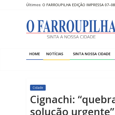
Pular
Últimos:
O FARROUPILHA EDIÇÃO IMPRESSA 07–08
para
Trombini investe R$ 120 milhões na amplia
o
O
Temos a melhor escola do Estado nos anos i
conteúdo
Pai à distância: “O importante é que ela este
Publicações Legais 07-08-2026 – LOJAS C
Farroupilha
Sinta
a
HOME
NOTÍCIAS
SINTA NOSSA CIDADE
Nossa
Cidade
Cidade
Cignachi: “quebr
solução urgente”