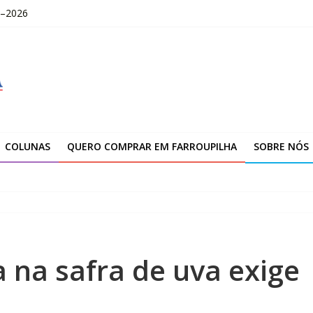
–2026
ção da unidade de Farroupilha
niciais e finais do IDEB 2025
ja feliz”
OLOMBO – edital Convocação
COLUNAS
QUERO COMPRAR EM FARROUPILHA
SOBRE NÓS
a na safra de uva exige