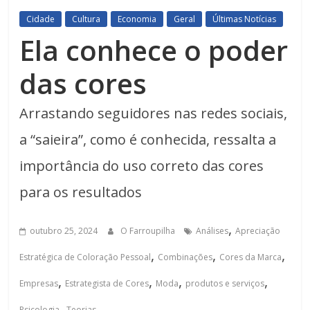
Cidade
Cultura
Economia
Geral
Últimas Notícias
Ela conhece o poder
das cores
Arrastando seguidores nas redes sociais,
a “saieira”, como é conhecida, ressalta a
importância do uso correto das cores
para os resultados
,
outubro 25, 2024
O Farroupilha
Análises
Apreciação
,
,
,
Estratégica de Coloração Pessoal
Combinações
Cores da Marca
,
,
,
,
Empresas
Estrategista de Cores
Moda
produtos e serviços
,
Psicologia
Teorias