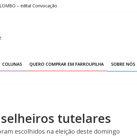
OLOMBO – edital Convocação
–2026
fissionais de Apaes
 da Escola Pública de Música
00 atendimentos a vítimas da enchente de 2024
COLUNAS
QUERO COMPRAR EM FARROUPILHA
SOBRE NÓS
selheiros tutelares
 foram escolhidos na eleição deste domingo