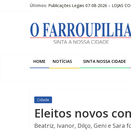
Pular
Últimos:
Publicações Legais 07-08-2026 – LOJAS C
para
O FARROUPILHA EDIÇÃO IMPRESSA 07–08
o
O
Sicredi Serrana promove formação para pro
conteúdo
Farroupilha recebe o 5º Festival de Inverno
Projeto do Moinhos de Vento ultrapassa 9
Farroupilha
Sinta
a
HOME
NOTÍCIAS
SINTA NOSSA CIDADE
Nossa
Cidade
Cidade
Eleitos novos con
Beatriz, Ivanor, Dilço, Geni e Sara