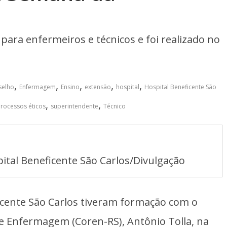
ara enfermeiros e técnicos e foi realizado no
,
,
,
,
,
selho
Enfermagem
Ensino
extensão
hospital
Hospital Beneficente São
,
,
rocessos éticos
superintendente
Técnico
tal Beneficente São Carlos/Divulgação
ficente São Carlos tiveram formação com o
e Enfermagem (Coren-RS), Antônio Tolla, na