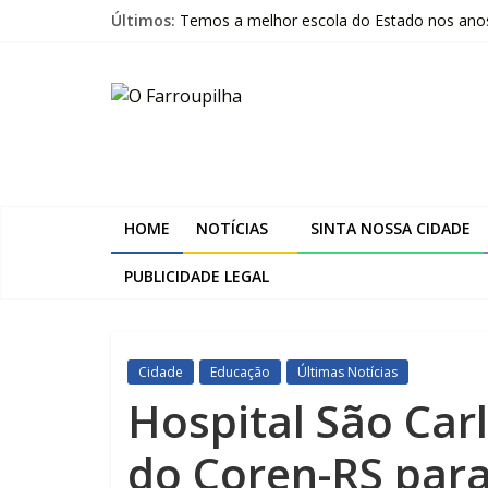
Pular
Últimos:
Temos a melhor escola do Estado nos anos i
para
Livro questiona a “ilusão da chegada” e pr
o
O
Beltrac é apresentada na Serra Gaúcha e 
conteúdo
A despedida de Heitor Marcelino Arruda
Trombini investe R$ 120 milhões na amplia
Farroupilha
Sinta
a
HOME
NOTÍCIAS
SINTA NOSSA CIDADE
Nossa
Cidade
PUBLICIDADE LEGAL
Cidade
Educação
Últimas Notícias
Hospital São Car
do Coren-RS par