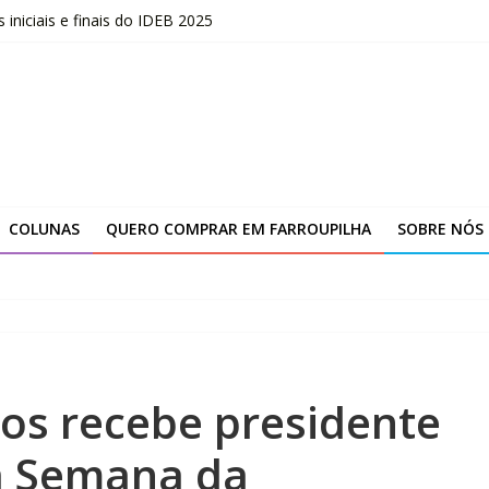
niciais e finais do IDEB 2025
opõe uma nova visão sobre liderança
marca novo ciclo de expansão da Yanmar
ção da unidade de Farroupilha
COLUNAS
QUERO COMPRAR EM FARROUPILHA
SOBRE NÓS
los recebe presidente
a Semana da