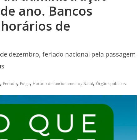
 de ano. Bancos
horários de
 de dezembro, feriado nacional pela passagem
us
,
,
,
,
,
Feriado
Folga
Horário de funcionamento
Natal
Órgãos públicos