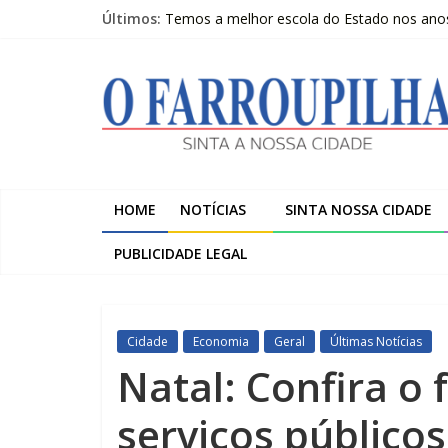
Pular
Últimos:
Temos a melhor escola do Estado nos anos i
para
Livro questiona a “ilusão da chegada” e pr
o
O
Beltrac é apresentada na Serra Gaúcha e 
conteúdo
A despedida de Heitor Marcelino Arruda
Trombini investe R$ 120 milhões na amplia
Farroupilha
Sinta
a
HOME
NOTÍCIAS
SINTA NOSSA CIDADE
Nossa
Cidade
PUBLICIDADE LEGAL
Cidade
Economia
Geral
Últimas Notícias
Natal: Confira o
serviços público