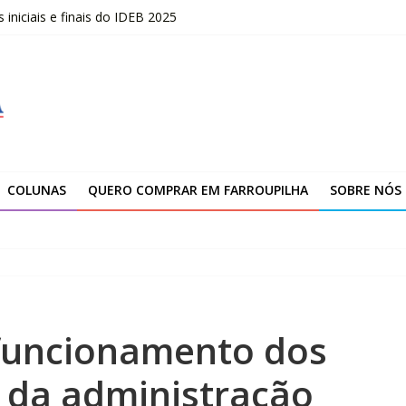
niciais e finais do IDEB 2025
opõe uma nova visão sobre liderança
marca novo ciclo de expansão da Yanmar
ção da unidade de Farroupilha
COLUNAS
QUERO COMPRAR EM FARROUPILHA
SOBRE NÓS
 funcionamento dos
s da administração