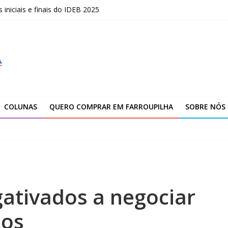
niciais e finais do IDEB 2025
opõe uma nova visão sobre liderança
marca novo ciclo de expansão da Yanmar
ção da unidade de Farroupilha
COLUNAS
QUERO COMPRAR EM FARROUPILHA
SOBRE NÓS
ativados a negociar
cos