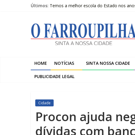
Pular
Últimos:
Temos a melhor escola do Estado nos anos i
para
Livro questiona a “ilusão da chegada” e pr
o
O
Beltrac é apresentada na Serra Gaúcha e 
conteúdo
A despedida de Heitor Marcelino Arruda
Trombini investe R$ 120 milhões na amplia
Farroupilha
Sinta
a
HOME
NOTÍCIAS
SINTA NOSSA CIDADE
Nossa
Cidade
PUBLICIDADE LEGAL
Cidade
Procon ajuda neg
dívidas com ban