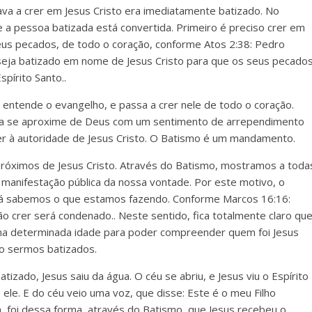
va a crer em Jesus Cristo era imediatamente batizado. No
e a pessoa batizada está convertida. Primeiro é preciso crer em
eus pecados, de todo o coração, conforme Atos 2:38: Pedro
eja batizado em nome de Jesus Cristo para que os seus pecado
pírito Santo..
ntende o evangelho, e passa a crer nele de todo o coração.
oa se aproxime de Deus com um sentimento de arrependimento
r à autoridade de Jesus Cristo. O Batismo é um mandamento.
óximos de Jesus Cristo. Através do Batismo, mostramos a toda
 manifestação pública da nossa vontade. Por este motivo, o
o já sabemos o que estamos fazendo. Conforme Marcos 16:16:
o crer será condenado.. Neste sentido, fica totalmente claro qu
 uma determinada idade para poder compreender quem foi Jesus
so sermos batizados.
izado, Jesus saiu da água. O céu se abriu, e Jesus viu o Espírito
e. E do céu veio uma voz, que disse: Este é o meu Filho
ia, foi dessa forma, através do Batismo, que Jesus recebeu o