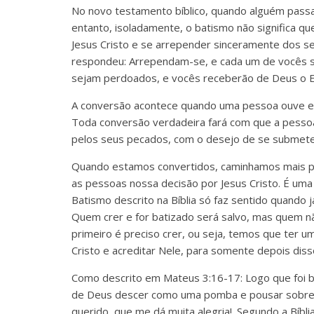
No novo testamento bíblico, quando alguém passa
entanto, isoladamente, o batismo não significa qu
Jesus Cristo e se arrepender sinceramente dos s
respondeu: Arrependam-se, e cada um de vocês s
sejam perdoados, e vocês receberão de Deus o Es
A conversão acontece quando uma pessoa ouve e e
Toda conversão verdadeira fará com que a pess
pelos seus pecados, com o desejo de se submete
Quando estamos convertidos, caminhamos mais pr
as pessoas nossa decisão por Jesus Cristo. É uma
Batismo descrito na Bíblia só faz sentido quand
Quem crer e for batizado será salvo, mas quem nã
primeiro é preciso crer, ou seja, temos que ter
Cristo e acreditar Nele, para somente depois dis
Como descrito em Mateus 3:16-17: Logo que foi bat
de Deus descer como uma pomba e pousar sobre el
querido, que me dá muita alegria!. Segundo a Bíbl