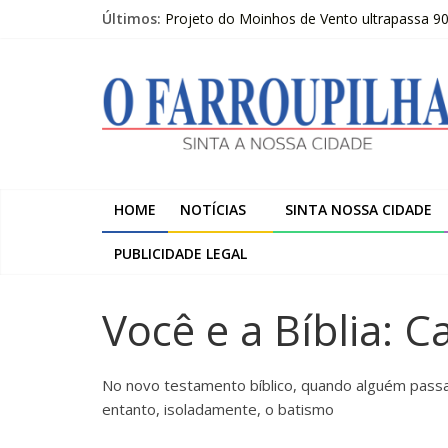
Pular
Últimos:
Projeto do Moinhos de Vento ultrapassa 9
para
Publicações Legais 07-08-2026 – LOJAS C
o
O
O FARROUPILHA EDIÇÃO IMPRESSA 07–08
conteúdo
Sicredi Serrana promove formação para pro
Farroupilha recebe o 5º Festival de Inverno
Farroupilha
Sinta
a
HOME
NOTÍCIAS
SINTA NOSSA CIDADE
Nossa
Cidade
PUBLICIDADE LEGAL
Você e a Bíblia: 
No novo testamento bíblico, quando alguém passa
entanto, isoladamente, o batismo