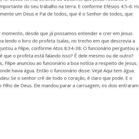
importante do seu trabalho na terra. E conforme Efésios 4:5-6: H
omente um Deus e Pai de todos, que é o Senhor de todos, que
er momento, desde que já possamos entender e crer em Jesus
va lendo o livro do profeta Isaías, no trecho em que descrevia a
guntou a Filipe, conforme Atos 8:34-38: O funcionário perguntou a
 é que o profeta está falando isso? É dele mesmo ou de outro?
Filipe anunciou ao funcionário a boa notícia a respeito de Jesus.
de havia água. Então o funcionário disse: Veja! Aqui tem água.
deu: Se o senhor crê de todo o coração, é claro que pode. E o
é o Filho de Deus. Ele mandou parar a carruagem, os dois entraram