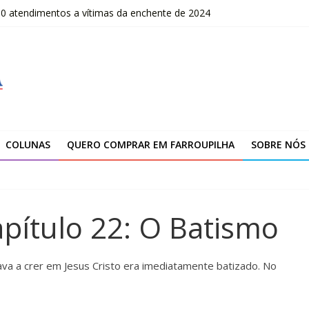
00 atendimentos a vítimas da enchente de 2024
OLOMBO – edital Convocação
–2026
fissionais de Apaes
 da Escola Pública de Música
COLUNAS
QUERO COMPRAR EM FARROUPILHA
SOBRE NÓS
Capítulo 22: O Batismo
va a crer em Jesus Cristo era imediatamente batizado. No