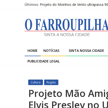
Pular
Últimos:
Projeto do Moinhos de Vento ultrapassa 9
para
Publicações Legais 07-08-2026 – LOJAS C
o
O
O FARROUPILHA EDIÇÃO IMPRESSA 07–08
conteúdo
Sicredi Serrana promove formação para pro
Farroupilha recebe o 5º Festival de Inverno
Farroupilha
Sinta
a
HOME
NOTÍCIAS
SINTA NOSSA CIDADE
Nossa
Cidade
PUBLICIDADE LEGAL
Cultura
Região
Projeto Mão Ami
Elvis Presley no 