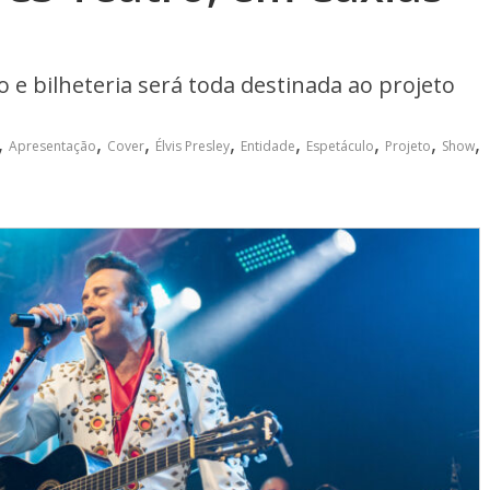
 e bilheteria será toda destinada ao projeto
,
,
,
,
,
,
,
,
Apresentação
Cover
Élvis Presley
Entidade
Espetáculo
Projeto
Show