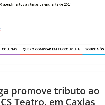
00 atendimentos a vítimas da enchente de 2024
OLOMBO – edital Convocação
–2026
fissionais de Apaes
 da Escola Pública de Música
COLUNAS
QUERO COMPRAR EM FARROUPILHA
SOBRE NÓS
ga promove tributo ao
UCS Teatro, em Caxias