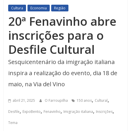
Cultura
Economia
Região
20ª Fenavinho abre
inscrições para o
Desfile Cultural
Sesquicentenário da imigração italiana
inspira a realização do evento, dia 18 de
maio, na Via del Vino
,
,
abril 21, 2025
O Farroupilha
150 anos
Cultural
,
,
,
,
,
Desfile
ExpoBento
Fenavinho
Imigração italiana
Inscrições
Tema