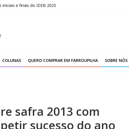
niciais e finais do IDEB 2025
opõe uma nova visão sobre liderança
marca novo ciclo de expansão da Yanmar
ção da unidade de Farroupilha
COLUNAS
QUERO COMPRAR EM FARROUPILHA
SOBRE NÓS
bre safra 2013 com
epetir sucesso do ano