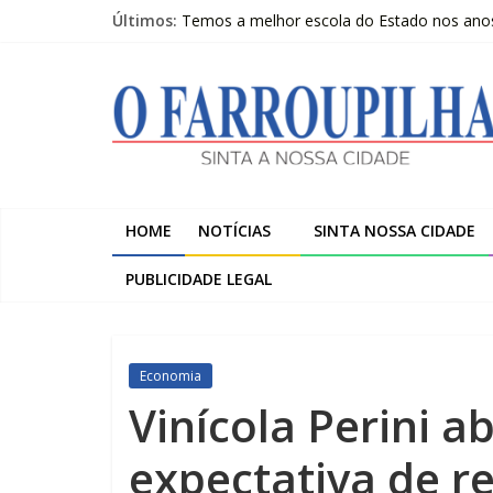
Pular
Últimos:
Temos a melhor escola do Estado nos anos i
para
Livro questiona a “ilusão da chegada” e pr
o
O
Beltrac é apresentada na Serra Gaúcha e 
conteúdo
A despedida de Heitor Marcelino Arruda
Trombini investe R$ 120 milhões na amplia
Farroupilha
Sinta
a
HOME
NOTÍCIAS
SINTA NOSSA CIDADE
Nossa
Cidade
PUBLICIDADE LEGAL
Economia
Vinícola Perini a
expectativa de r