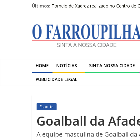
Pular
Últimos:
Torneio de Xadrez realizado no Centro de
para
Sicredi Serrana promove formação para pro
o
O
Farroupilha recebe o 5º Festival de Inverno
conteúdo
Projeto do Moinhos de Vento ultrapassa 9
2º Moot do escotismo nacional passa por F
Farroupilha
Sinta
a
HOME
NOTÍCIAS
SINTA NOSSA CIDADE
Nossa
Cidade
PUBLICIDADE LEGAL
Esporte
Goalball da Afad
A equipe masculina de Goalball da