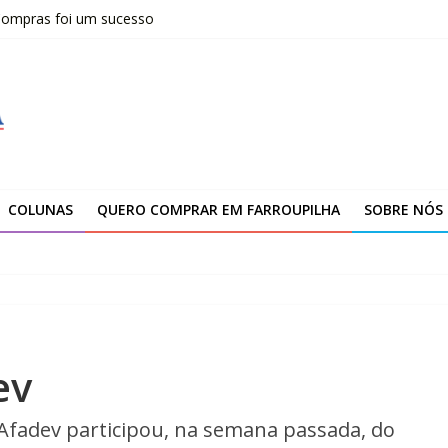
 Compras foi um sucesso
fissionais de Apaes
 da Escola Pública de Música
00 atendimentos a vítimas da enchente de 2024
arroupilha
COLUNAS
QUERO COMPRAR EM FARROUPILHA
SOBRE NÓS
ev
 Afadev participou, na semana passada, do