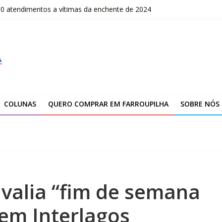
00 atendimentos a vítimas da enchente de 2024
OLOMBO – edital Convocação
–2026
fissionais de Apaes
 da Escola Pública de Música
COLUNAS
QUERO COMPRAR EM FARROUPILHA
SOBRE NÓS
valia “fim de semana
em Interlagos