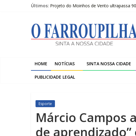
Pular
Últimos:
Projeto do Moinhos de Vento ultrapassa 9
para
Publicações Legais 07-08-2026 – LOJAS C
o
O
O FARROUPILHA EDIÇÃO IMPRESSA 07–08
conteúdo
Sicredi Serrana promove formação para pro
Farroupilha recebe o 5º Festival de Inverno
Farroupilha
Sinta
a
HOME
NOTÍCIAS
SINTA NOSSA CIDADE
Nossa
Cidade
PUBLICIDADE LEGAL
Esporte
Márcio Campos a
de aprendizado” 