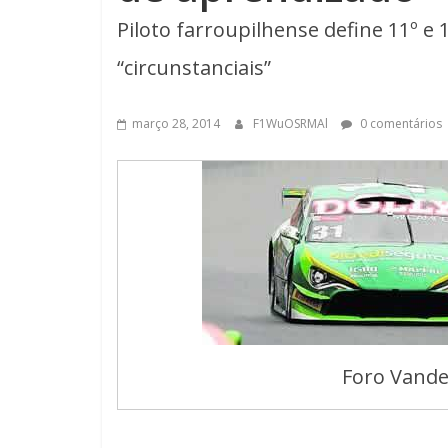
Piloto farroupilhense define 11º e
“circunstanciais”
março 28, 2014
F1WuOSRMAl
0 comentários
Foro Vande