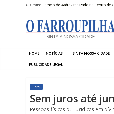
Pular
Últimos:
Torneio de Xadrez realizado no Centro de
para
Sicredi Serrana promove formação para pro
o
O
Farroupilha recebe o 5º Festival de Inverno
conteúdo
Projeto do Moinhos de Vento ultrapassa 9
2º Moot do escotismo nacional passa por F
Farroupilha
Sinta
a
HOME
NOTÍCIAS
SINTA NOSSA CIDADE
Nossa
Cidade
PUBLICIDADE LEGAL
Geral
Sem juros até ju
Pessoas físicas ou jurídicas em dí