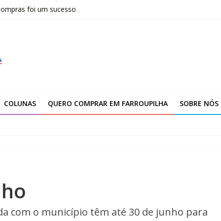
 Compras foi um sucesso
fissionais de Apaes
 da Escola Pública de Música
00 atendimentos a vítimas da enchente de 2024
arroupilha
COLUNAS
QUERO COMPRAR EM FARROUPILHA
SOBRE NÓS
nho
vida com o município têm até 30 de junho para