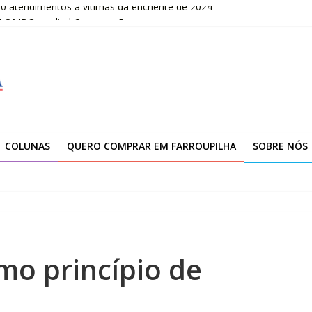
00 atendimentos a vítimas da enchente de 2024
OLOMBO – edital Convocação
–2026
fissionais de Apaes
 da Escola Pública de Música
COLUNAS
QUERO COMPRAR EM FARROUPILHA
SOBRE NÓS
mo princípio de