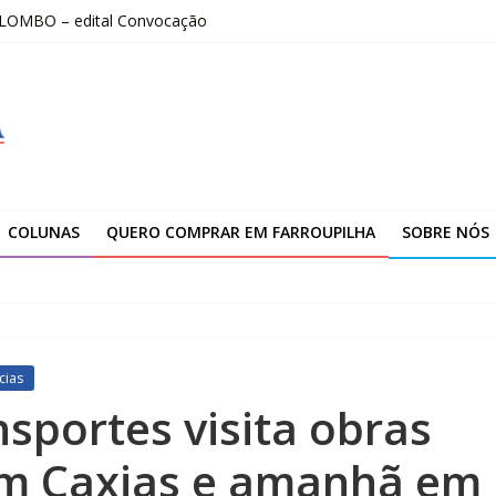
OLOMBO – edital Convocação
–2026
fissionais de Apaes
 da Escola Pública de Música
00 atendimentos a vítimas da enchente de 2024
COLUNAS
QUERO COMPRAR EM FARROUPILHA
SOBRE NÓS
cias
nsportes visita obras
 em Caxias e amanhã em