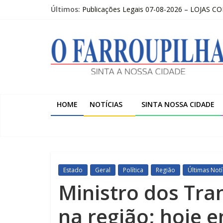
Pular
Últimos:
Publicações Legais 07-08-2026 – LOJAS C
para
O FARROUPILHA EDIÇÃO IMPRESSA 07–08
o
O
Sicredi Serrana promove formação para pro
conteúdo
Farroupilha recebe o 5º Festival de Inverno
Projeto do Moinhos de Vento ultrapassa 9
Farroupilha
Sinta
a
HOME
NOTÍCIAS
SINTA NOSSA CIDADE
Nossa
Cidade
Estado
Geral
Política
Região
Últimas Notí
Ministro dos Tra
na região; hoje