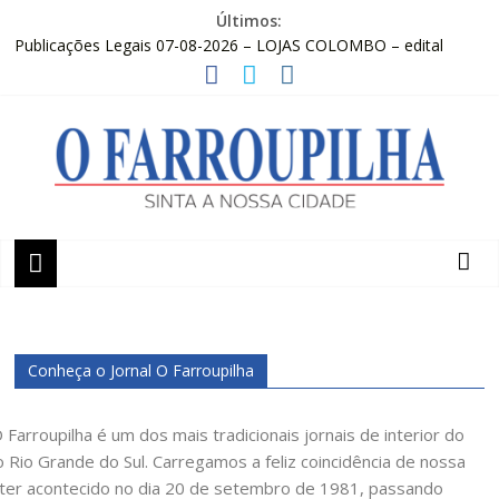
Pular
Últimos:
para
Publicações Legais 07-08-2026 – LOJAS COLOMBO – edital
o
Convocação
conteúdo
O FARROUPILHA EDIÇÃO IMPRESSA 07–08–2026
Sicredi Serrana promove formação para profissionais de Apaes
Farroupilha recebe o 5º Festival de Inverno da Escola Pública de
Música
Projeto do Moinhos de Vento ultrapassa 900 atendimentos a
O
vítimas da enchente de 2024
Farroupilha
Sinta
a
Conheça o Jornal O Farroupilha
Nossa
Cidade
O Farroupilha é um dos mais tradicionais jornais de interior do
 Rio Grande do Sul. Carregamos a feliz coincidência de nossa
ter acontecido no dia 20 de setembro de 1981, passando