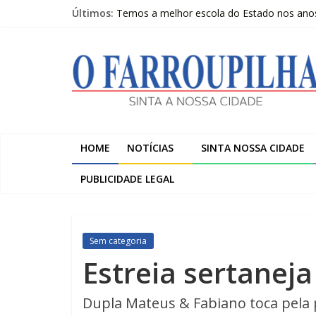
Pular
Últimos:
Temos a melhor escola do Estado nos anos i
para
Livro questiona a “ilusão da chegada” e pr
o
O
Beltrac é apresentada na Serra Gaúcha e 
conteúdo
A despedida de Heitor Marcelino Arruda
Trombini investe R$ 120 milhões na amplia
Farroupilha
Sinta
a
HOME
NOTÍCIAS
SINTA NOSSA CIDADE
Nossa
Cidade
PUBLICIDADE LEGAL
Sem categoria
Estreia sertaneja
Dupla Mateus & Fabiano toca pela p