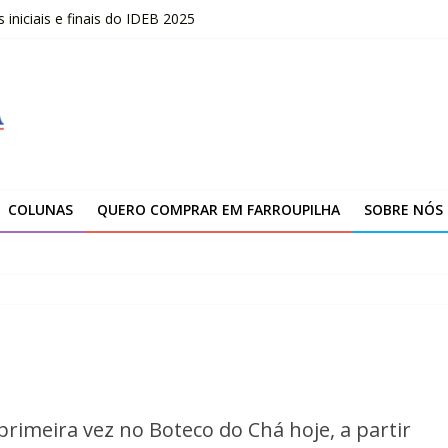
niciais e finais do IDEB 2025
opõe uma nova visão sobre liderança
marca novo ciclo de expansão da Yanmar
ção da unidade de Farroupilha
COLUNAS
QUERO COMPRAR EM FARROUPILHA
SOBRE NÓS
rimeira vez no Boteco do Chá hoje, a partir