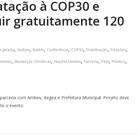
atação à COP30 e
uir gratuitamente 120
a
,
,
,
,
,
,
,
a gelada
Ambev
Belém
Conferência
COP30
Distribuição
Estações
,
,
,
,
,
,
mento
Mudanças Climáticas
Nações Unidas
Parceria
Pets
Plástico
arceria com Ambev, Aegea e Prefeitura Municipal. Projeto deve
nte o evento