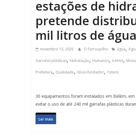
estações de hidr
pretende distrib
mil litros de águ
,
novembro 13, 2025
O Farroupilha
água
Águ
,
,
,
,
Garrafas plásticas
Hidratação
Humanos
IceHot
Monu
,
,
,
Prefeitura
Qualidade
Sócio-fundador
Totens
30 equipamentos foram instalados em Belém, em p
evitar o uso de até 240 mil garrafas plásticas dura
Ler mais