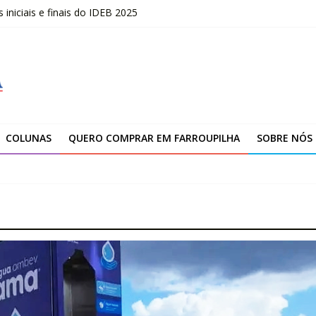
niciais e finais do IDEB 2025
opõe uma nova visão sobre liderança
marca novo ciclo de expansão da Yanmar
ção da unidade de Farroupilha
COLUNAS
QUERO COMPRAR EM FARROUPILHA
SOBRE NÓS