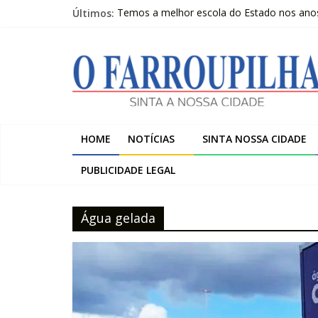
Pular
Últimos:
Temos a melhor escola do Estado nos anos i
para
Livro questiona a “ilusão da chegada” e pr
o
O
Beltrac é apresentada na Serra Gaúcha e 
conteúdo
A despedida de Heitor Marcelino Arruda
Trombini investe R$ 120 milhões na amplia
Farroupilha
Sinta
HOME
NOTÍCIAS
SINTA NOSSA CIDADE
a
Nossa
PUBLICIDADE LEGAL
Cidade
Água gelada