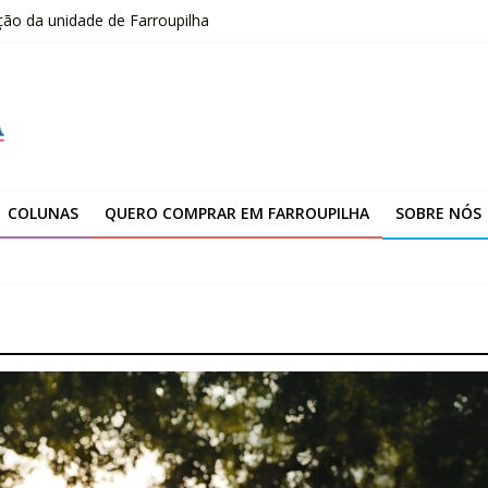
ção da unidade de Farroupilha
niciais e finais do IDEB 2025
ja feliz”
OLOMBO – edital Convocação
–2026
COLUNAS
QUERO COMPRAR EM FARROUPILHA
SOBRE NÓS