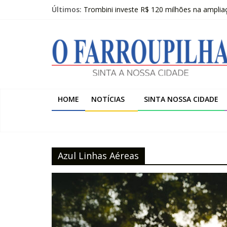
Pular
Últimos:
Trombini investe R$ 120 milhões na amplia
para
Temos a melhor escola do Estado nos anos i
o
O
Pai à distância: “O importante é que ela este
conteúdo
Publicações Legais 07-08-2026 – LOJAS C
O FARROUPILHA EDIÇÃO IMPRESSA 07–08
Farroupilha
Sinta
HOME
NOTÍCIAS
SINTA NOSSA CIDADE
a
Nossa
Cidade
Azul Linhas Aéreas