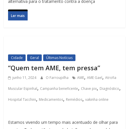
alternativa para o tratamento contra a doença
Ler mais
Cidade
Geral
Últimas Notícias
“Quem tem AME, tem pressa”
,
,
junho 11, 2024
O Farroupilha
AME
AME Gael
Atrofia
,
,
,
,
Muscular Espinhal
Campanha beneficente
Chave pix
Diagnóstico
,
,
,
Hospital Tacchini
Medicamentos
Remédios
vakinha online
Estamos vivendo um tempo mais acentuado de olhar para