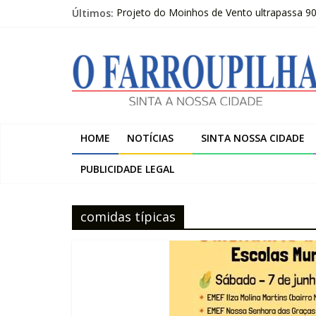
Pular
Últimos:
Projeto do Moinhos de Vento ultrapassa 9
para
Publicações Legais 07-08-2026 – LOJAS C
o
O
O FARROUPILHA EDIÇÃO IMPRESSA 07–08
conteúdo
Sicredi Serrana promove formação para pro
Farroupilha recebe o 5º Festival de Inverno
Farroupilha
Sinta
HOME
NOTÍCIAS
SINTA NOSSA CIDADE
a
Nossa
PUBLICIDADE LEGAL
Cidade
comidas típicas