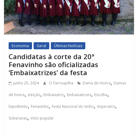
Economia
Geral
Últimas Notícias
Candidatas à corte da 20ª
Fenavinho são oficializadas
‘Embaixatrizes’ da festa
,
junho 25, 2024
O Farroupilha
Dama de Honra
Damas
,
,
,
,
,
de honra
eleição
Embaixatriz
Embaixatrizes
Escolha
,
,
,
,
ExpoBento
Fenavinho
Festa Nacional do Vinho
Imperatriz
,
Soberanas
Voto popular