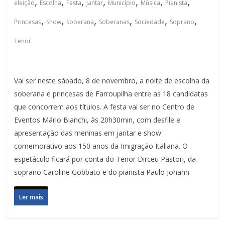
,
,
,
,
,
,
,
eleição
Escolha
Festa
Jantar
Município
Música
Pianista
,
,
,
,
,
,
Princesas
Show
Soberana
Soberanas
Sociedade
Soprano
Tenor
Vai ser neste sábado, 8 de novembro, a noite de escolha da
soberana e princesas de Farroupilha entre as 18 candidatas
que concorrem aos títulos. A festa vai ser no Centro de
Eventos Mário Bianchi, às 20h30min, com desfile e
apresentação das meninas em jantar e show
comemorativo aos 150 anos da Imigração Italiana. O
espetáculo ficará por conta do Tenor Dirceu Pastori, da
soprano Caroline Gobbato e do pianista Paulo Johann
Ler mais