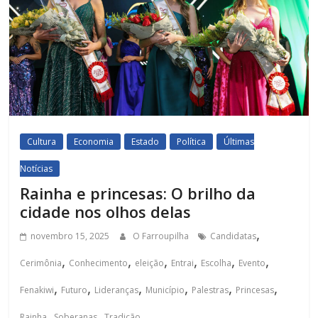
Cultura
Economia
Estado
Política
Últimas
Notícias
Rainha e princesas: O brilho da
cidade nos olhos delas
,
novembro 15, 2025
O Farroupilha
Candidatas
,
,
,
,
,
,
Cerimônia
Conhecimento
eleição
Entrai
Escolha
Evento
,
,
,
,
,
,
Fenakiwi
Futuro
Lideranças
Município
Palestras
Princesas
,
,
Rainha
Soberanas
Tradição