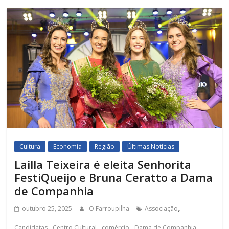
Cultura
Economia
Região
Últimas Notícias
Lailla Teixeira é eleita Senhorita
FestiQueijo e Bruna Ceratto a Dama
de Companhia
,
outubro 25, 2025
O Farroupilha
Associação
,
,
,
,
Candidatas
Centro Cultural
comércio
Dama de Companhia