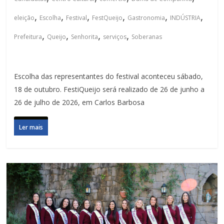
,
,
,
,
,
,
eleição
Escolha
Festival
FestQueijo
Gastronomia
INDÚSTRIA
,
,
,
,
Prefeitura
Queijo
Senhorita
serviços
Soberanas
Escolha das representantes do festival aconteceu sábado,
18 de outubro. FestiQueijo será realizado de 26 de junho a
26 de julho de 2026, em Carlos Barbosa
Ler mais