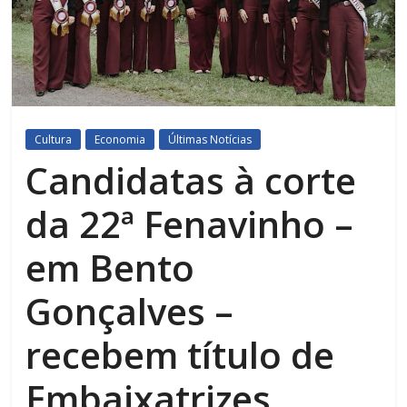
Cultura
Economia
Últimas Notícias
Candidatas à corte
da 22ª Fenavinho –
em Bento
Gonçalves –
recebem título de
Embaixatrizes