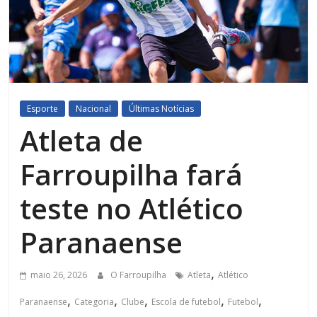
Esporte
Nacional
Últimas Notícias
Atleta de
Farroupilha fará
teste no Atlético
Paranaense
,
maio 26, 2026
O Farroupilha
Atleta
Atlético
,
,
,
,
,
Paranaense
Categoria
Clube
Escola de futebol
Futebol