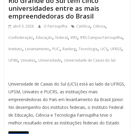
Rio Grande do Sul tem cinco
universidades entre as mais
empreendedoras do Brasil
,
,
abril 3, 2026
O Farroupilha
Católica
Ciência
,
,
,
,
,
Confederação
Educação
federal
IFRS
IFRS Campus Farroupilha
,
,
,
,
,
,
,
Instituto
Levantamento
PUC
Ranking
Tecnologia
UCS
UFRGS
,
,
,
UFSM
Univates
Universidade
Universidade de Caxias do Sul
Universidade de Caxias do Sul (UCS) está ao lado da UFRGS,
UFSM, Univates e PUCRS, as instituições mais
empreendedoras do País em levantamento da Brasil Júnior.
No desempenho dos institutos federais, o Instituto Federal
de Educação, Ciência e Tecnologia Farroupilha teve o
melhor resultado entre as instituições federais do Estado