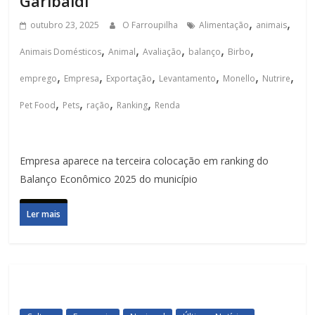
Garibaldi
,
,
outubro 23, 2025
O Farroupilha
Alimentação
animais
,
,
,
,
,
Animais Domésticos
Animal
Avaliação
balanço
Birbo
,
,
,
,
,
,
emprego
Empresa
Exportação
Levantamento
Monello
Nutrire
,
,
,
,
Pet Food
Pets
ração
Ranking
Renda
Empresa aparece na terceira colocação em ranking do
Balanço Econômico 2025 do município
Ler mais