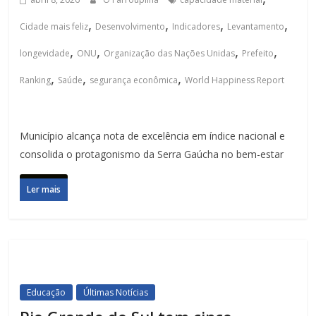
,
,
,
,
Cidade mais feliz
Desenvolvimento
Indicadores
Levantamento
,
,
,
,
longevidade
ONU
Organização das Nações Unidas
Prefeito
,
,
,
Ranking
Saúde
segurança econômica
World Happiness Report
Município alcança nota de excelência em índice nacional e
consolida o protagonismo da Serra Gaúcha no bem-estar
Ler mais
Educação
Últimas Notícias