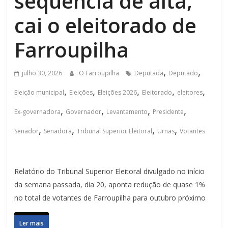
sequência de alta,
cai o eleitorado de
Farroupilha
,
,
julho 30, 2026
O Farroupilha
Deputada
Deputado
,
,
,
,
,
Eleição municipal
Eleições
Eleições 2026
Eleitorado
eleitores
,
,
,
,
Ex-governadora
Governador
Levantamento
Presidente
,
,
,
,
Senador
Senadora
Tribunal Superior Eleitoral
Urnas
Votantes
Relatório do Tribunal Superior Eleitoral divulgado no início
da semana passada, dia 20, aponta redução de quase 1%
no total de votantes de Farroupilha para outubro próximo
Ler mais