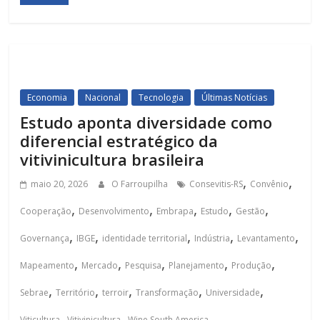
Economia
Nacional
Tecnologia
Últimas Notícias
Estudo aponta diversidade como
diferencial estratégico da
vitivinicultura brasileira
,
,
maio 20, 2026
O Farroupilha
Consevitis-RS
Convênio
,
,
,
,
,
Cooperação
Desenvolvimento
Embrapa
Estudo
Gestão
,
,
,
,
,
Governança
IBGE
identidade territorial
Indústria
Levantamento
,
,
,
,
,
Mapeamento
Mercado
Pesquisa
Planejamento
Produção
,
,
,
,
,
Sebrae
Território
terroir
Transformação
Universidade
,
,
Viticultura
Vitivinicultura
Wine South America