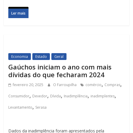
Ler mais
Economia
Estado
Geral
Gaúchos iniciam o ano com mais
dívidas do que fecharam 2024
,
,
fevereiro 20, 2025
O Farroupilha
comércio
Compras
,
,
,
,
,
Consumidor
Devedor
Dívida
Inadimplência
inadimplentes
,
Levantamento
Serasa
Dados da inadimplência foram apresentados pela