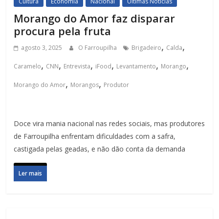
Cultura
Economia
Nacional
Últimas Notícias
Morango do Amor faz disparar
procura pela fruta
,
,
agosto 3, 2025
O Farroupilha
Brigadeiro
Calda
,
,
,
,
,
,
Caramelo
CNN
Entrevista
iFood
Levantamento
Morango
,
,
Morango do Amor
Morangos
Produtor
Doce vira mania nacional nas redes sociais, mas produtores
de Farroupilha enfrentam dificuldades com a safra,
castigada pelas geadas, e não dão conta da demanda
Ler mais