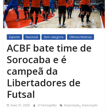
Esporte
Nacional
Sem categoria
Últimas Notícias
ACBF bate time de
Sorocaba e é
campeã da
Libertadores de
Futsal
,
maio 31, 2026
O Farroupilha
Associação
Associação