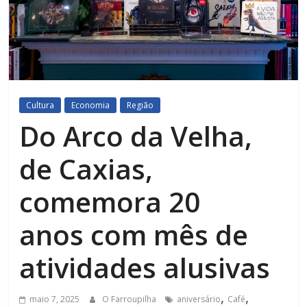
Cultura
Economia
Região
Do Arco da Velha,
de Caxias,
comemora 20
anos com mês de
atividades alusivas
,
,
maio 7, 2025
O Farroupilha
aniversário
Café