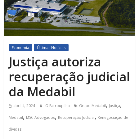
Economia
Últimas Notícias
Justiça autoriza
recuperação judicial
da Medabil
,
,
abril 4, 2024
O Farroupilha
Grupo Medabil
Justiça
,
,
,
Medabil
MSC Advogados
Recuperação Judicial
Renegociação de
dívidas