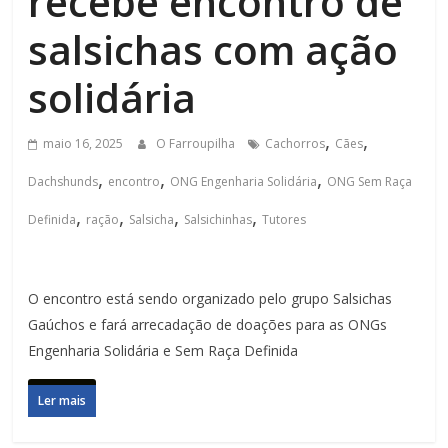
recebe encontro de
salsichas com ação
solidária
,
,
maio 16, 2025
O Farroupilha
Cachorros
Cães
,
,
,
Dachshunds
encontro
ONG Engenharia Solidária
ONG Sem Raça
,
,
,
,
Definida
ração
Salsicha
Salsichinhas
Tutores
O encontro está sendo organizado pelo grupo Salsichas
Gaúchos e fará arrecadação de doações para as ONGs
Engenharia Solidária e Sem Raça Definida
Ler mais