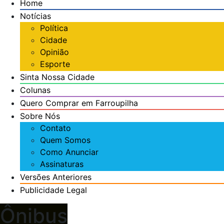
Home
Notícias
Sinta
Política
a
Cidade
Nossa
Opinião
Cidade
Esporte
Sinta Nossa Cidade
Colunas
Quero Comprar em Farroupilha
Sobre Nós
Contato
Quem Somos
Como Anunciar
Assinaturas
Versões Anteriores
Publicidade Legal
Ônibus