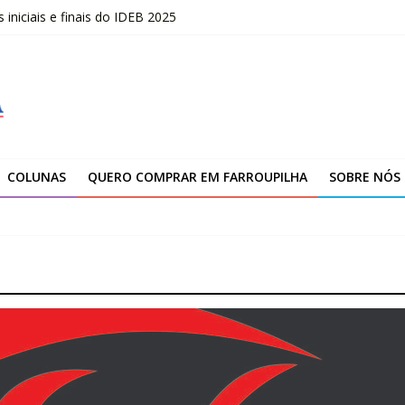
niciais e finais do IDEB 2025
opõe uma nova visão sobre liderança
marca novo ciclo de expansão da Yanmar
ção da unidade de Farroupilha
COLUNAS
QUERO COMPRAR EM FARROUPILHA
SOBRE NÓS