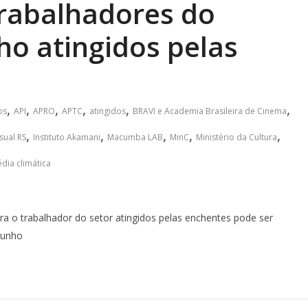
trabalhadores do
ho atingidos pelas
,
,
,
,
,
,
os
API
APRO
APTC
atingidos
BRAVI e Academia Brasileira de Cinema
,
,
,
,
,
sual RS
Instituto Akamani
Macumba LAB
MinC
Ministério da Cultura
édia climática
a o trabalhador do setor atingidos pelas enchentes pode ser
Junho