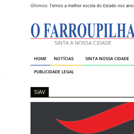
Pular
Últimos:
Temos a melhor escola do Estado nos anos i
para
Livro questiona a “ilusão da chegada” e pr
o
O
Beltrac é apresentada na Serra Gaúcha e 
conteúdo
A despedida de Heitor Marcelino Arruda
Trombini investe R$ 120 milhões na amplia
Farroupilha
Sinta
HOME
NOTÍCIAS
SINTA NOSSA CIDADE
a
Nossa
PUBLICIDADE LEGAL
Cidade
SIAV