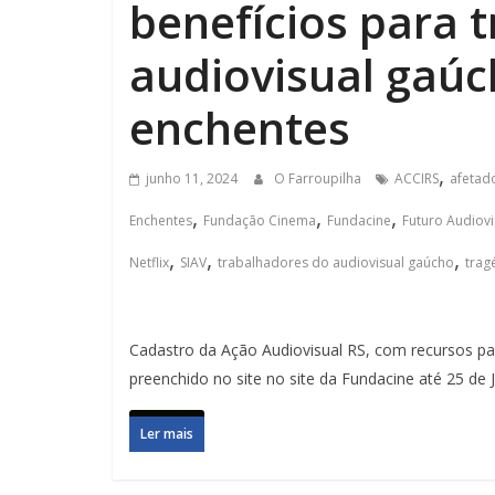
benefícios para 
audiovisual gaúc
enchentes
,
junho 11, 2024
O Farroupilha
ACCIRS
afetad
,
,
,
Enchentes
Fundação Cinema
Fundacine
Futuro Audiovi
,
,
,
Netflix
SIAV
trabalhadores do audiovisual gaúcho
trag
Cadastro da Ação Audiovisual RS, com recursos par
preenchido no site no site da Fundacine até 25 de 
Ler mais