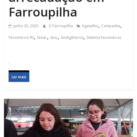
Farroupilha
,
,
junho 30, 2025
O Farroupilha
Agasalho
Campanha
,
,
,
,
Fecomércio RS
Senac
Sesc
Sindigêneros
Sistema Fecomércio
.
Ler mais