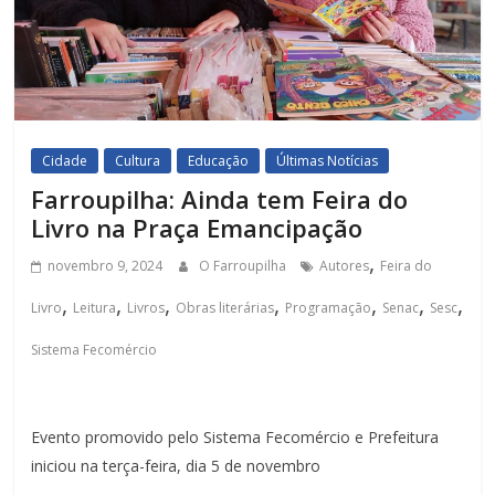
Cidade
Cultura
Educação
Últimas Notícias
Farroupilha: Ainda tem Feira do
Livro na Praça Emancipação
,
novembro 9, 2024
O Farroupilha
Autores
Feira do
,
,
,
,
,
,
,
Livro
Leitura
Livros
Obras literárias
Programação
Senac
Sesc
Sistema Fecomércio
Evento promovido pelo Sistema Fecomércio e Prefeitura
iniciou na terça-feira, dia 5 de novembro