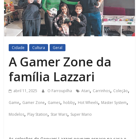
Cidade
Cultura
Geral
A Gamer Zone da
família Lazzari
,
,
,
abril 11, 2025
O Farroupilha
Atari
Carrinhos
Coleção
,
,
,
,
,
,
Game
Gamer Zone
Games
hobby
Hot Wheels
Master System
,
,
,
Modelos
Play Station
Star Wars
Super Mario
As coleções de Geovani Lazzari ocupam espaço na casa e