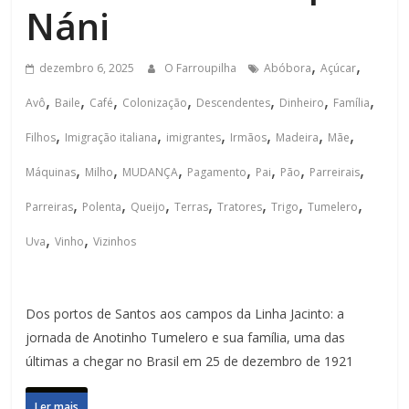
Náni
,
,
dezembro 6, 2025
O Farroupilha
Abóbora
Açúcar
,
,
,
,
,
,
,
Avô
Baile
Café
Colonização
Descendentes
Dinheiro
Família
,
,
,
,
,
,
Filhos
Imigração italiana
imigrantes
Irmãos
Madeira
Mãe
,
,
,
,
,
,
,
Máquinas
Milho
MUDANÇA
Pagamento
Pai
Pão
Parreirais
,
,
,
,
,
,
,
Parreiras
Polenta
Queijo
Terras
Tratores
Trigo
Tumelero
,
,
Uva
Vinho
Vizinhos
Dos portos de Santos aos campos da Linha Jacinto: a
jornada de Anotinho Tumelero e sua família, uma das
últimas a chegar no Brasil em 25 de dezembro de 1921
Ler mais