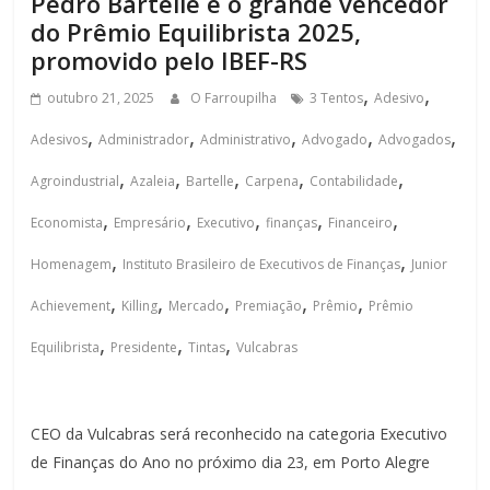
Pedro Bartelle é o grande vencedor
do Prêmio Equilibrista 2025,
promovido pelo IBEF-RS
,
,
outubro 21, 2025
O Farroupilha
3 Tentos
Adesivo
,
,
,
,
,
Adesivos
Administrador
Administrativo
Advogado
Advogados
,
,
,
,
,
Agroindustrial
Azaleia
Bartelle
Carpena
Contabilidade
,
,
,
,
,
Economista
Empresário
Executivo
finanças
Financeiro
,
,
Homenagem
Instituto Brasileiro de Executivos de Finanças
Junior
,
,
,
,
,
Achievement
Killing
Mercado
Premiação
Prêmio
Prêmio
,
,
,
Equilibrista
Presidente
Tintas
Vulcabras
CEO da Vulcabras será reconhecido na categoria Executivo
de Finanças do Ano no próximo dia 23, em Porto Alegre