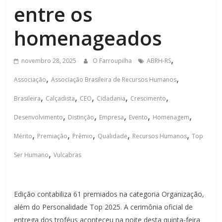
entre os
homenageados
,
novembro 28, 2025
O Farroupilha
ABRH-RS
,
,
Associação
Associação Brasileira de Recursos Humanos
,
,
,
,
,
Brasileira
Calçadista
CEO
Cidadania
Crescimento
,
,
,
,
,
Desenvolvimento
Distinção
Empresa
Evento
Homenagem
,
,
,
,
,
Mérito
Premiação
Prêmio
Qualidade
Recursos Humanos
Top
,
Ser Humano
Vulcabras
Edição contabiliza 61 premiados na categoria Organização,
além do Personalidade Top 2025. A cerimônia oficial de
entrega dos troféus aconteceu na noite desta quinta-feira