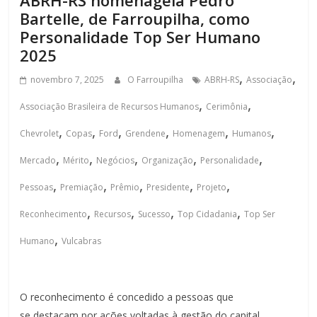
ABRH-RS homenageia Pedro
Bartelle, de Farroupilha, como
Personalidade Top Ser Humano
2025
,
,
novembro 7, 2025
O Farroupilha
ABRH-RS
Associação
,
,
Associação Brasileira de Recursos Humanos
Cerimônia
,
,
,
,
,
,
Chevrolet
Copas
Ford
Grendene
Homenagem
Humanos
,
,
,
,
,
Mercado
Mérito
Negócios
Organização
Personalidade
,
,
,
,
,
Pessoas
Premiação
Prêmio
Presidente
Projeto
,
,
,
,
Reconhecimento
Recursos
Sucesso
Top Cidadania
Top Ser
,
Humano
Vulcabras
O reconhecimento é concedido a pessoas que
se destacam por ações voltadas à gestão do capital