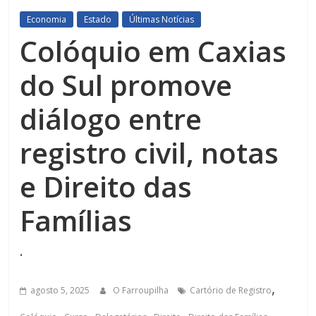
Economia
Estado
Últimas Notícias
Colóquio em Caxias
do Sul promove
diálogo entre
registro civil, notas
e Direito das
Famílias
.
,
agosto 5, 2025
O Farroupilha
Cartório de Registro
,
,
,
,
,