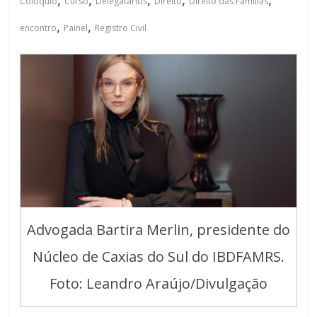
Colóquio
Curso
Delegatários
Direito
Direito das Famílias
,
,
encontro
Painel
Registro Civil
Advogada Bartira Merlin, presidente do
Núcleo de Caxias do Sul do IBDFAMRS.
Foto: Leandro Araújo/Divulgação