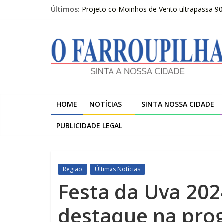
Pular
Últimos:
Projeto do Moinhos de Vento ultrapassa 9
para
Publicações Legais 07-08-2026 – LOJAS C
o
O
O FARROUPILHA EDIÇÃO IMPRESSA 07–08
conteúdo
Sicredi Serrana promove formação para pro
Farroupilha recebe o 5º Festival de Inverno
Farroupilha
Sinta
a
HOME
NOTÍCIAS
SINTA NOSSA CIDADE
Nossa
Cidade
PUBLICIDADE LEGAL
Região
Últimas Notícias
Festa da Uva 2024
destaque na pro