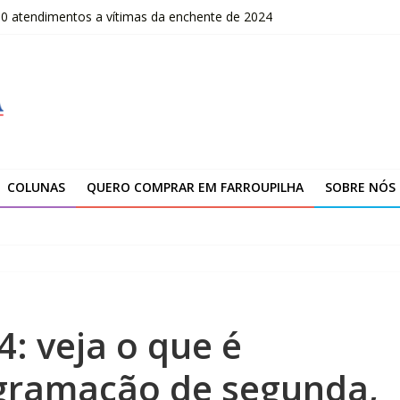
00 atendimentos a vítimas da enchente de 2024
OLOMBO – edital Convocação
–2026
fissionais de Apaes
 da Escola Pública de Música
COLUNAS
QUERO COMPRAR EM FARROUPILHA
SOBRE NÓS
: veja o que é
gramação de segunda,