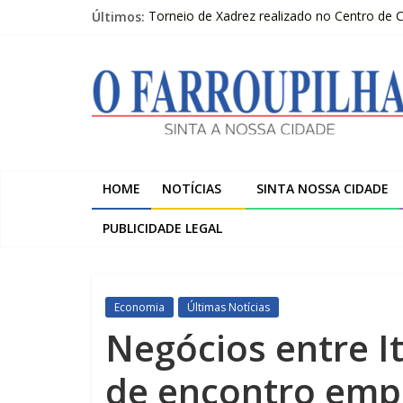
Pular
Últimos:
Torneio de Xadrez realizado no Centro de
para
Sicredi Serrana promove formação para pro
o
O
Farroupilha recebe o 5º Festival de Inverno
conteúdo
Projeto do Moinhos de Vento ultrapassa 9
2º Moot do escotismo nacional passa por F
Farroupilha
Sinta
a
HOME
NOTÍCIAS
SINTA NOSSA CIDADE
Nossa
Cidade
PUBLICIDADE LEGAL
Economia
Últimas Notícias
Negócios entre It
de encontro emp