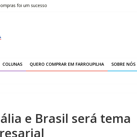
 Compras foi um sucesso
fissionais de Apaes
 da Escola Pública de Música
00 atendimentos a vítimas da enchente de 2024
arroupilha
COLUNAS
QUERO COMPRAR EM FARROUPILHA
SOBRE NÓS
ália e Brasil será tema
resarial