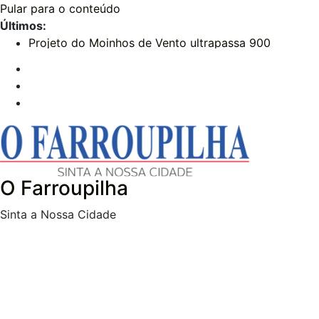
Pular para o conteúdo
Últimos:
Projeto do Moinhos de Vento ultrapassa 900
atendimentos a vítimas da enchente de 2024
Publicações Legais 07-08-2026 – LOJAS COLOMBO
– edital Convocação
O FARROUPILHA EDIÇÃO IMPRESSA 07–08–2026
Sicredi Serrana promove formação para profissionais
de Apaes
Farroupilha recebe o 5º Festival de Inverno da Escola
Pública de Música
O Farroupilha
Sinta a Nossa Cidade