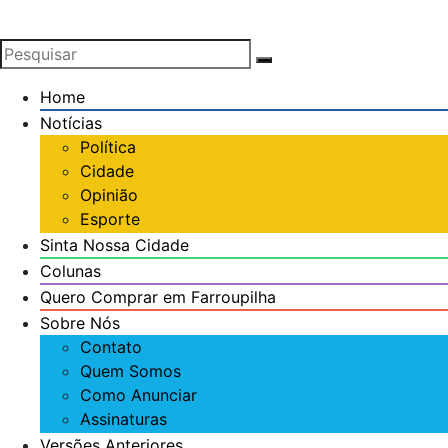
Home
Notícias
Política
Cidade
Opinião
Esporte
Sinta Nossa Cidade
Colunas
Quero Comprar em Farroupilha
Sobre Nós
Contato
Quem Somos
Como Anunciar
Assinaturas
Versões Anteriores