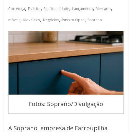
,
,
,
,
,
Corrediça
Estética
Funcionalidade
Lançamento
Mercado
,
,
,
,
móveis
Moveleiro
Negócios
Push to Open
Soprano
Fotos: Soprano/Divulgação
A Soprano, empresa de Farroupilha