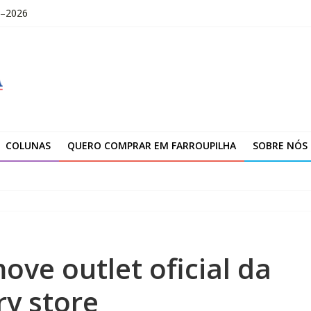
–2026
ção da unidade de Farroupilha
niciais e finais do IDEB 2025
ja feliz”
OLOMBO – edital Convocação
COLUNAS
QUERO COMPRAR EM FARROUPILHA
SOBRE NÓS
ve outlet oficial da
ry store