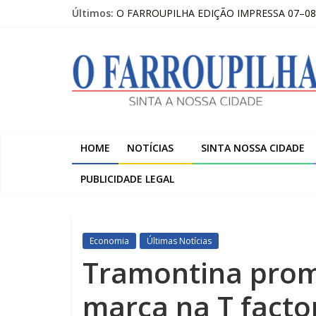
Pular
Últimos:
O FARROUPILHA EDIÇÃO IMPRESSA 07–08
para
Trombini investe R$ 120 milhões na amplia
o
O
Temos a melhor escola do Estado nos anos i
conteúdo
Pai à distância: “O importante é que ela este
Publicações Legais 07-08-2026 – LOJAS C
Farroupilha
Sinta
a
HOME
NOTÍCIAS
SINTA NOSSA CIDADE
Nossa
Cidade
PUBLICIDADE LEGAL
Economia
Últimas Notícias
Tramontina promo
marca na T facto