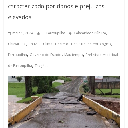
caracterizado por danos e prejuízos
elevados
,
maio 5, 2024
O Farroupilha
Calamidade Pública
,
,
,
,
,
Chuvarada
Chuvas
Clima
Decreto
Desastre meteorológico
,
,
,
Farroupilha
Governo do Estado
Mau tempo
Prefeitura Municipal
,
de Farroupilha
Tragédia