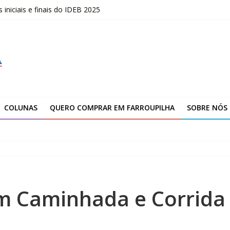
niciais e finais do IDEB 2025
opõe uma nova visão sobre liderança
marca novo ciclo de expansão da Yanmar
ção da unidade de Farroupilha
COLUNAS
QUERO COMPRAR EM FARROUPILHA
SOBRE NÓS
m Caminhada e Corrida