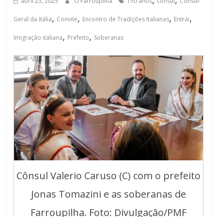
abril 23, 2025
O Farroupilha
150 anos
cônsul
Consul-
,
,
,
,
Geral da Itália
Convite
Encontro de Tradições Italianas
Entrai
,
,
Imigração italiana
Prefeito
Soberanas
Cônsul Valerio Caruso (C) com o prefeito
Jonas Tomazini e as soberanas de
Farroupilha. Foto: Divulgação/PMF