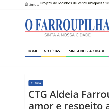
Pular
Últimos:
Projeto do Moinhos de Vento ultrapassa 9
para
Publicações Legais 07-08-2026 – LOJAS C
o
O
O FARROUPILHA EDIÇÃO IMPRESSA 07–08
conteúdo
Sicredi Serrana promove formação para pro
Farroupilha recebe o 5º Festival de Inverno
Farroupilha
Sinta
a
HOME
NOTÍCIAS
SINTA NOSSA CIDADE
Nossa
Cidade
Cultura
CTG Aldeia Farro
amor e respeito 