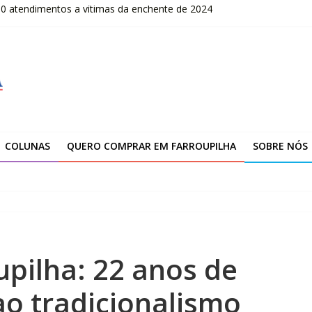
00 atendimentos a vítimas da enchente de 2024
OLOMBO – edital Convocação
–2026
fissionais de Apaes
 da Escola Pública de Música
COLUNAS
QUERO COMPRAR EM FARROUPILHA
SOBRE NÓS
upilha: 22 anos de
ao tradicionalismo